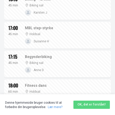
45 min
Biking sal
Karsten J
17:00
MBL step-styrke
45 min
Holdsal
Susanne H
17:15
Begynderbiking
45 min
Biking sal
Anne D
18:00
Fitness dans
60 min
Holdsal
Tine H
Denne hjemmeside bruger cookies til at
OK, det er forstået!
forbedre din brugeroplevelse.
Lær mere?
18:15
Biking 60 min