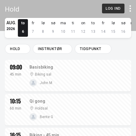
Hold
LOG IND
AUG.
to
fr
lø
sø
ma
ti
on
to
fr
lø
sø
ma
2026
6
7
8
9
10
11
12
13
14
15
16
17
HOLD
INSTRUKTØR
TIDSPUNKT
09:00
Basisbiking
45 min
Biking sal
John M
10:15
Qi gong
60 min
Holdsal
Bente G
16:15
Biking - 45 min.