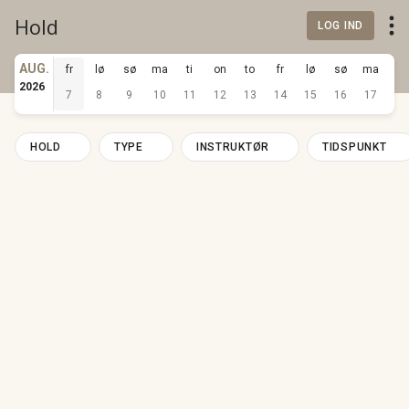
Hold
LOG IND
AUG.
fr
lø
sø
ma
ti
on
to
fr
lø
sø
ma
ti
2026
7
8
9
10
11
12
13
14
15
16
17
18
HOLD
TYPE
INSTRUKTØR
TIDSPUNKT