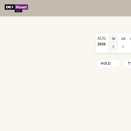
AUG.
lø
sø
2026
8
9
HOLD
T