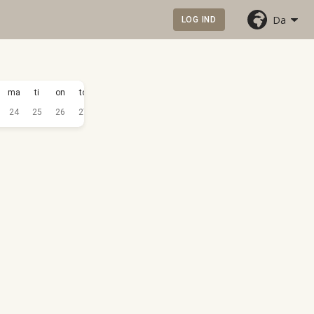
Da
LOG IND
SEP.
ma
ti
on
to
fr
lø
sø
ma
ti
on
to
fr
2026
24
25
26
27
28
29
30
31
1
2
3
4