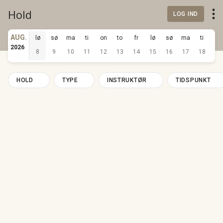
Hold
LOG IND
AUG.
lø
sø
ma
ti
on
to
fr
lø
sø
ma
ti
on
2026
8
9
10
11
12
13
14
15
16
17
18
19
HOLD
TYPE
INSTRUKTØR
TIDSPUNKT