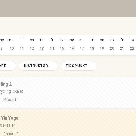
sø
ma
ti
on
to
fr
lø
sø
ma
ti
on
to
fr
lø
9
10
11
12
13
14
15
16
17
18
19
20
21
22
YPE
INSTRUKTØR
TIDSPUNKT
ling 2
Cycling lokalet
Mikael H
 Yin Yoga
Spejlsalen
Zandra F