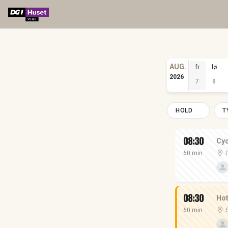
AUG.
fr
lø
2026
7
8
HOLD
T
08:30
Cyc
60 min
08:30
Hot
60 min