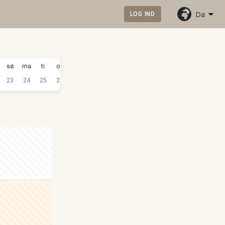
Da
LOG IND
SEP.
sø
ma
ti
on
to
fr
lø
sø
ma
ti
on
to
2026
23
24
25
26
27
28
29
30
31
1
2
3