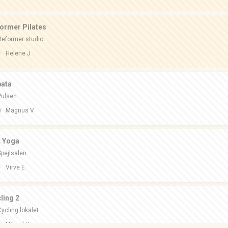
ormer Pilates
Reformer studio
Helene J
ata
Pulsen
Magnus V
 Yoga
Spejlsalen
Virve E
ling 2
Cycling lokalet
Mikael H