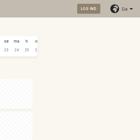
Da
LOG IND
SEP.
sø
ma
ti
on
to
fr
lø
sø
ma
ti
on
to
2026
23
24
25
26
27
28
29
30
31
1
2
3