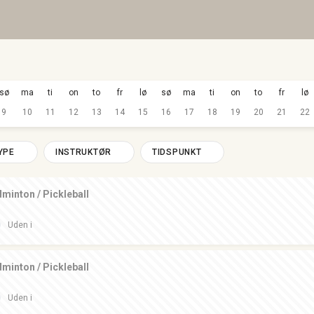
sø
ma
ti
on
to
fr
lø
sø
ma
ti
on
to
fr
lø
9
10
11
12
13
14
15
16
17
18
19
20
21
22
YPE
INSTRUKTØR
TIDSPUNKT
minton / Pickleball
Uden i
minton / Pickleball
Uden i