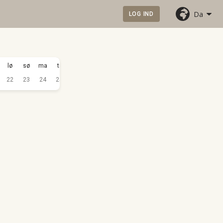
Da
LOG IND
SEP.
lø
sø
ma
ti
on
to
fr
lø
sø
ma
ti
on
2026
22
23
24
25
26
27
28
29
30
31
1
2