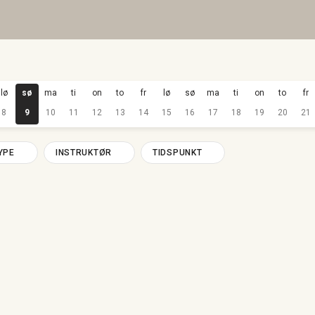
lø
sø
ma
ti
on
to
fr
lø
sø
ma
ti
on
to
fr
8
9
10
11
12
13
14
15
16
17
18
19
20
21
YPE
INSTRUKTØR
TIDSPUNKT