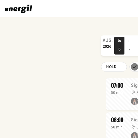
AUG.
to
fr
2026
6
7
HOLD
07:00
Sig
50 min
08:00
Sig
50 min