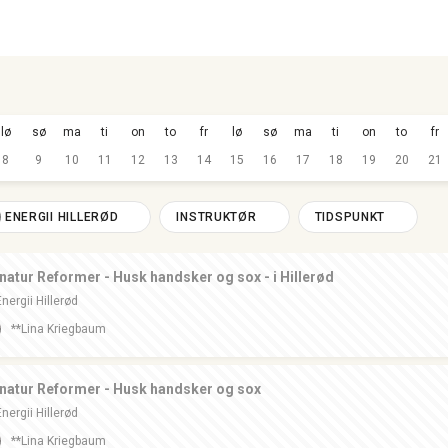
lø
sø
ma
ti
on
to
fr
lø
sø
ma
ti
on
to
fr
8
9
10
11
12
13
14
15
16
17
18
19
20
21
ENERGII HILLERØD
INSTRUKTØR
TIDSPUNKT
natur Reformer - Husk handsker og sox - i Hillerød
Energii Hillerød
**Lina Kriegbaum
natur Reformer - Husk handsker og sox
Energii Hillerød
**Lina Kriegbaum