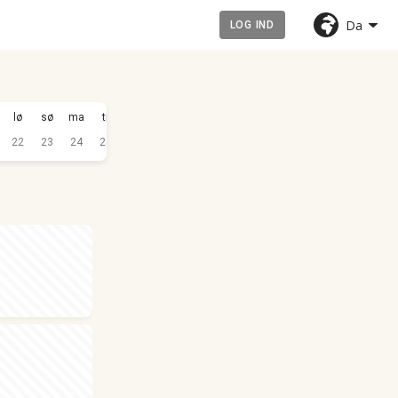
Da
LOG IND
SEP.
lø
sø
ma
ti
on
to
fr
lø
sø
ma
ti
on
2026
22
23
24
25
26
27
28
29
30
31
1
2