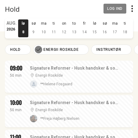
Hold
LOG IND
AUG.
lø
sø
ma
ti
on
to
fr
lø
sø
ma
ti
on
2026
8
9
10
11
12
13
14
15
16
17
18
19
HOLD
ENERGII ROSKILDE
INSTRUKTØR
09:00
Signature Reformer - Husk handsker & sox - I Roskilde
50 min
Energii Roskilde
**Helene Fosgaard
10:00
Signature Reformer - Husk handsker & sox - I Roskilde
50 min
Energii Roskilde
**Freja Højberg Nielsen
11:00
Signature Reformer - Husk handsker & sox - I Roskilde