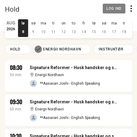
Hold
LOG IND
AUG.
lø
sø
ma
ti
on
to
fr
lø
sø
ma
ti
on
2026
8
9
10
11
12
13
14
15
16
17
18
19
HOLD
ENERGII NORDHAVN
INSTRUKTØR
08:30
Signature Reformer - Husk handsker og sox - I Nordhavn
50 min
Energii Nordhavn
**Aasavari Joshi - English Speaking
09:30
Signature Reformer - Husk handsker og sox - I Nordhavn
50 min
Energii Nordhavn
**Aasavari Joshi - English Speaking
10:30
Signature Reformer - Husk handsker og sox - I Nordhavn