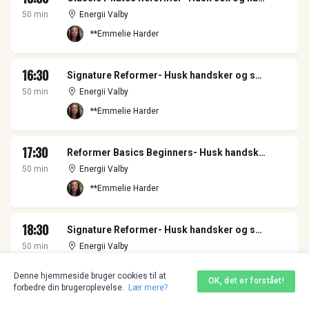
50 min
Energii Valby
**Emmelie Harder
16:30
Signature Reformer- Husk handsker og sox- I Valby
50 min
Energii Valby
**Emmelie Harder
17:30
Reformer Basics Beginners- Husk handsker og sox- I Valby
50 min
Energii Valby
**Emmelie Harder
18:30
Signature Reformer- Husk handsker og sox- I Valby
50 min
Energii Valby
**Sally Guldager
Denne hjemmeside bruger cookies til at
OK, det er forstået!
forbedre din brugeroplevelse.
Lær mere?
19:30
Signature Reformer- Husk handsker og sox- I Valby