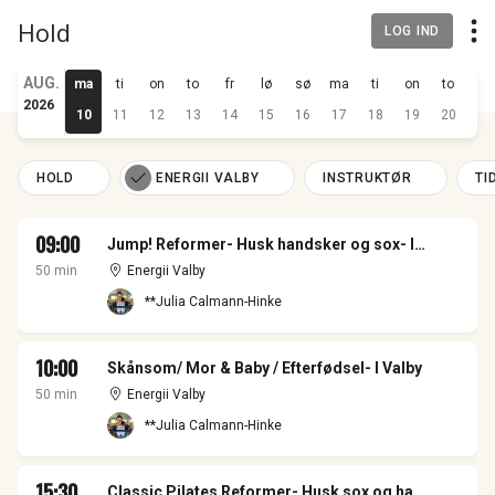
Hold
LOG IND
AUG.
ma
ti
on
to
fr
lø
sø
ma
ti
on
to
fr
2026
10
11
12
13
14
15
16
17
18
19
20
21
HOLD
ENERGII VALBY
INSTRUKTØR
TI
09:00
Jump! Reformer- Husk handsker og sox- I Valby
50 min
Energii Valby
**Julia Calmann-Hinke
10:00
Skånsom/ Mor & Baby / Efterfødsel- I Valby
50 min
Energii Valby
**Julia Calmann-Hinke
15:30
Classic Pilates Reformer- Husk sox og handsker- I Valby