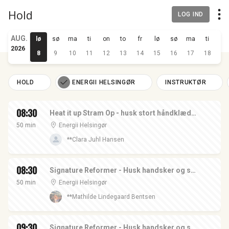
Hold
LOG IND
AUG.
lø
sø
ma
ti
on
to
fr
lø
sø
ma
ti
on
2026
8
9
10
11
12
13
14
15
16
17
18
19
HOLD
ENERGII HELSINGØR
INSTRUKTØR
08:30
Heat it up Stram Op - husk stort håndklæde og indendørssko - i Helsingør
50 min
Energii Helsingør
**Clara Juhl Hansen
08:30
Signature Reformer - Husk handsker og sox - i Helsingør
50 min
Energii Helsingør
**Mathilde Lindegaard Bentsen
09:30
Signature Reformer - Husk handsker og sox - i Helsingør