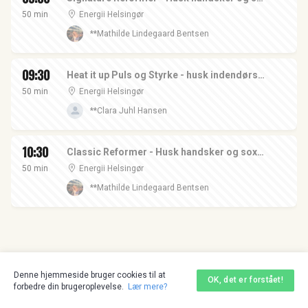
50 min
Energii Helsingør
**Mathilde Lindegaard Bentsen
09:30
Heat it up Puls og Styrke - husk indendørssko og håndklæde - i Helsingør
50 min
Energii Helsingør
**Clara Juhl Hansen
10:30
Classic Reformer - Husk handsker og sox - i Helsingør
50 min
Energii Helsingør
**Mathilde Lindegaard Bentsen
Denne hjemmeside bruger cookies til at
OK, det er forstået!
forbedre din brugeroplevelse.
Lær mere?